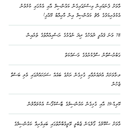
މާވަށު ފެނަކައިން އިސްނަގައިގެން ކައުންސިލް އާއި އެކުގައި ކުޅެވުނު
އެކުވެރިކަމުގެ މެޗު ކައުންސިލް އިން ކާމިޔާބު ކޮއްފި!
78 ވަނަ ޤައުމީ ދުވަހުގެ ދިދަ ނެގުމުގެ ރަސްމިއްޔާތުގެ ތެރެއިން.
ގަބުރުސްތާނު ސާފުކުރުމުގެ މަސައްކަތް
ލ.މާވަށަށް އުދައެރުމާއި ގުޅިގެން ރަށުގެ ބައެއް ސަރަހައްދުގައި ވެލި ބަސްތާ
ޖެހުން
ކޮވިޑް-19 އާއި ގުޅިގެން ކައުންސިލުގެ ޓާސްކްފޯސް އެކުލަވާލުން
މާވަށު ސުކޫލުގެ ގޯލްޑަން ޖުބްލީ ވޮލީމުބާރާތުގައި ބައިވެރިވާ ކައުންސިލްގެ