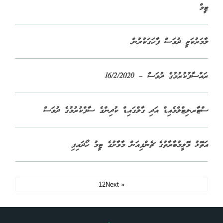
ޓީމް
ލާމަރުކަޒީ ދުވަސް ފާހަގަކުރުން
ރައްސާފުކުރުމުގެ ދުވަސް – 16/2/2020
ސްޓާރ،ލިޓްލްމެއިޑް އަދި ގާލްގައިޑް ކުދިންގެ ސާފްކުރުމުގެ ދުވަސް
އަތޮޅު ވޮލީމުބާރާތުގެ ޗެންޕިއަން މާވާށުގެ ޓީމު ހޯދައިފި
1
2
Next »