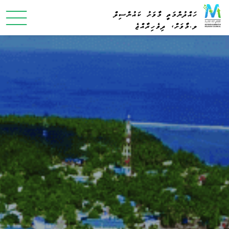
ހައްދުންމަތީ މާވަށު ކައުންސިލް
ލ.މާވަށް، ދިވެހިރާއްޖެ