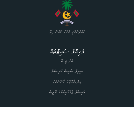
ހައްދުންމަތީ މާވަށު ކައުންސިލް
މުހިއްމު ސައިޓްތައް
އެލް ޖީ އޭ
ސިވިލް ސާވިސް ކޮމިޝަން
ދިވެހިރާއްޖޭގެ ގާނޫނުތަށް
ރައީސުލް ޖުމްހޫރީއްޔާގެ އޮފީސް
އެޑްރެސް
ހައްދުންމަތީ މާވަށު ކައުންސިލްގެ އިދާރާ
ވައިލެޓްމަގު