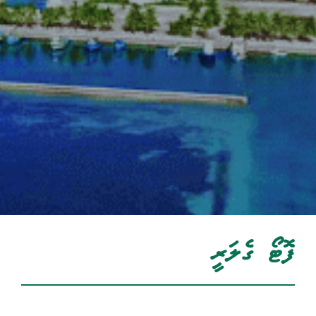
ފޮޓޯ ގެލަރީ