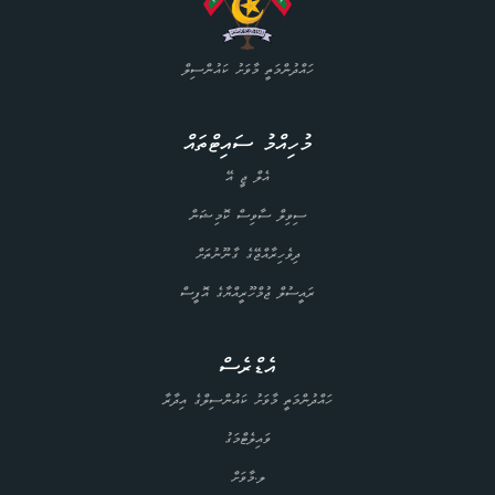
ހައްދުންމަތީ މާވަށު ކައުންސިލް
މުހިއްމު ސައިޓްތައް
އެލް ޖީ އޭ
ސިވިލް ސާވިސް ކޮމިޝަން
ދިވެހިރާއްޖޭގެ ގާނޫނުތަށް
ރައީސުލް ޖުމްހޫރީއްޔާގެ އޮފީސް
އެޑްރެސް
ހައްދުންމަތީ މާވަށު ކައުންސިލްގެ އިދާރާ
ވައިލެޓްމަގު
ލ.މާވަށް